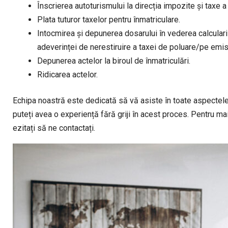
Înscrierea autoturismului la direcția impozite și taxe a
Plata tuturor taxelor pentru înmatriculare.
Intocmirea și depunerea dosarului în vederea calcularii
adeverinței de nerestiruire a taxei de poluare/pe emis
Depunerea actelor la biroul de înmatriculări.
Ridicarea actelor.
Echipa noastră este dedicată să vă asiste în toate aspectele l
puteți avea o experiență fără griji în acest proces. Pentru ma
ezitați să ne contactați.