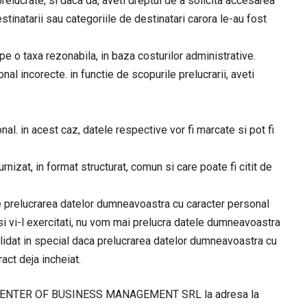
elucrate, si daca da, aveti dreptul de a solicita accesarea
estinatarii sau categoriile de destinatari carora le-au fost
e o taxa rezonabila, in baza costurilor administrative.
al incorecte. in functie de scopurile prelucrarii, aveti
nal. in acest caz, datele respective vor fi marcate si pot fi
rnizat, in format structurat, comun si care poate fi citit de
de prelucrarea datelor dumneavoastra cu caracter personal
 si vi-l exercitati, nu vom mai prelucra datele dumneavoastra
alidat in special daca prelucrarea datelor dumneavoastra cu
act deja incheiat.
 catre CENTER OF BUSINESS MANAGEMENT SRL la adresa la