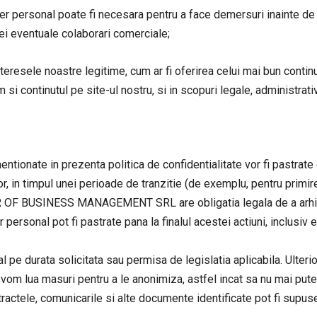
personal poate fi necesara pentru a face demersuri inainte de inch
nei eventuale colaborari comerciale;
teresele noastre legitime, cum ar fi oferirea celui mai bun continu
si continutul pe site-ul nostru, si in scopuri legale, administrati
ntionate in prezenta politica de confidentialitate vor fi pastrate
timpul unei perioade de tranzitie (de exemplu, pentru primirea
ER OF BUSINESS MANAGEMENT SRL are obligatia legala de a arhiv
r personal pot fi pastrate pana la finalul acestei actiuni, inclusiv
al pe durata solicitata sau permisa de legislatia aplicabila. Ulte
om lua masuri pentru a le anonimiza, astfel incat sa nu mai puteti
tractele, comunicarile si alte documente identificate pot fi supuse