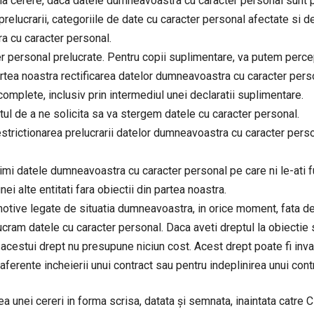
la cerere, daca datele dumneavoastra cu caracter personal sunt pr
e prelucrarii, categoriile de date cu caracter personal afectate si d
ra cu caracter personal.
er personal prelucrate. Pentru copii suplimentare, va putem percep
partea noastra rectificarea datelor dumneavoastra cu caracter person
omplete, inclusiv prin intermediul unei declaratii suplimentare.
eptul de a ne solicita sa va stergem datele cu caracter personal.
restrictionarea prelucrarii datelor dumneavoastra cu caracter perso
rimi datele dumneavoastra cu caracter personal pe care ni le-ati fu
ei alte entitati fara obiectii din partea noastra.
 motive legate de situatia dumneavoastra, in orice moment, fata 
lucram datele cu caracter personal. Daca aveti dreptul la obiectie
 acestui drept nu presupune niciun cost. Acest drept poate fi inv
ferente incheierii unui contract sau pentru indeplinirea unui contr
area unei cereri in forma scrisa, datata şi semnata, inaintata