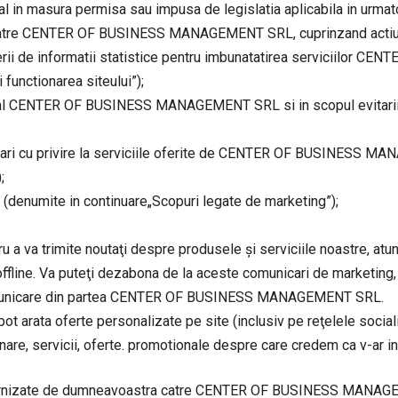
 in masura permisa sau impusa de legislatia aplicabila in urmat
de catre CENTER OF BUSINESS MANAGEMENT SRL, cuprinzand actiunil
tinerii de informatii statistice pentru imbunatatirea serviciil
 functionarea siteului”);
 al CENTER OF BUSINESS MANAGEMENT SRL si in scopul evitarii act
esizari cu privire la serviciile oferite de CENTER OF BUSINESS 
;
g (denumite in continuare„Scopuri legate de marketing”);
u a va trimite noutaţi despre produsele şi serviciile noastre, at
e. Va puteţi dezabona de la aceste comunicari de marketing, oric
comunicare din partea CENTER OF BUSINESS MANAGEMENT SRL.
 pot arata oferte personalizate pe site (inclusiv pe reţelele social
onare, servicii, oferte. promotionale despre care credem ca v-ar i
fi furnizate de dumneavoastra catre CENTER OF BUSINESS MANAGEM