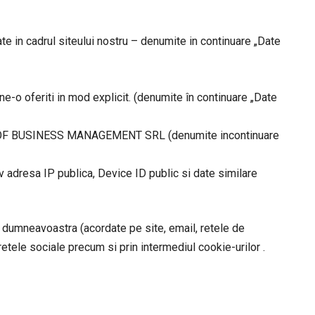
te in cadrul siteului nostru – denumite in continuare „Date
e-o oferiti in mod explicit. (denumite în continuare „Date
NTER OF BUSINESS MANAGEMENT SRL (denumite incontinuare
iv adresa IP publica, Device ID public si date similare
umneavoastra (acordate pe site, email, retele de
retele sociale precum si prin intermediul cookie-urilor .