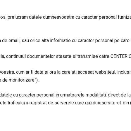
 jos, prelucram datele dumneavoastra cu caracter personal furniza
e email, sau orice alta informatie cu caracter personal pe care n
estuia, continutul documentelor atasate si transmise catre CE
voastra, cum ar fi data si ora la care ati accesat websiteul, inclus
 de monitorizare”).
u caracter personal in urmatoarele modalitati: direct de la d
ele traficului inregistrat de serverele care gazduiesc site-ul, din 