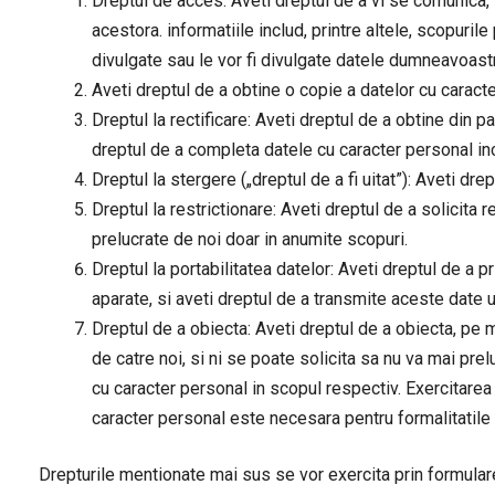
Dreptul de acces: Aveti dreptul de a vi se comunica, 
acestora. informatiile includ, printre altele, scopuril
divulgate sau le vor fi divulgate datele dumneavoast
Aveti dreptul de a obtine o copie a datelor cu caract
Dreptul la rectificare: Aveti dreptul de a obtine din 
dreptul de a completa datele cu caracter personal inc
Dreptul la stergere („dreptul de a fi uitat”): Aveti dr
Dreptul la restrictionare: Aveti dreptul de a solicita 
prelucrate de noi doar in anumite scopuri.
Dreptul la portabilitatea datelor: Aveti dreptul de a p
aparate, si aveti dreptul de a transmite aceste date un
Dreptul de a obiecta: Aveti dreptul de a obiecta, pe
de catre noi, si ni se poate solicita sa nu va mai pre
cu caracter personal in scopul respectiv. Exercitarea
caracter personal este necesara pentru formalitatile a
Drepturile mentionate mai sus se vor exercita prin formul