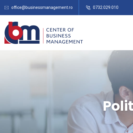
office@businessmanagement.ro
0732.029.010
Poli