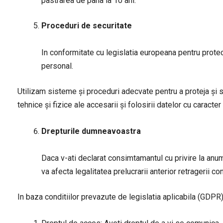
pastrarea de pana la 10 ani.
Proceduri de securitate
In conformitate cu legislatia europeana pentru protec
personal.
Utilizam sisteme şi proceduri adecvate pentru a proteja şi s
tehnice şi fizice ale accesarii şi folosirii datelor cu cara
Drepturile dumneavoastra
Daca v-ati declarat consimtamantul cu privire la anum
va afecta legalitatea prelucrarii anterior retragerii c
In baza conditiilor prevazute de legislatia aplicabila (GDPR)