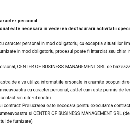
caracter personal
nal este necesara in vederea desfasurarii activitatii specif
cu caracter personal in mod obligatoriu, cu exceptia situatiilor l
furnizate in mod obligatoriu, procesul poate fi intarziat sau chiar i
r personal, CENTER OF BUSINESS MANAGEMENT SRL se bazeaza pe 
a de a va utiliza informatiile ersonale in anumite scopuri direc
dumneavoastra cu caracter personal, astfel cum este permis de leg
ontact sin site-ul nostru.
ui contract: Prelucrarea este necesara pentru executarea contract
e dumneavoastra si CENTER OF BUSINESS MANAGEMENT SRL (de ex., 
tul de furnizare).